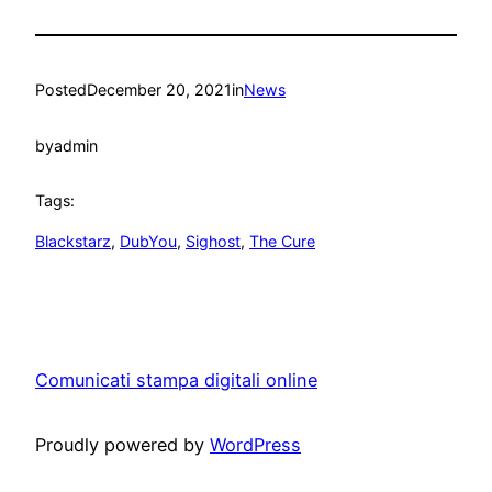
Posted
December 20, 2021
in
News
by
admin
Tags:
Blackstarz
, 
DubYou
, 
Sighost
, 
The Cure
Comunicati stampa digitali online
Proudly powered by
WordPress