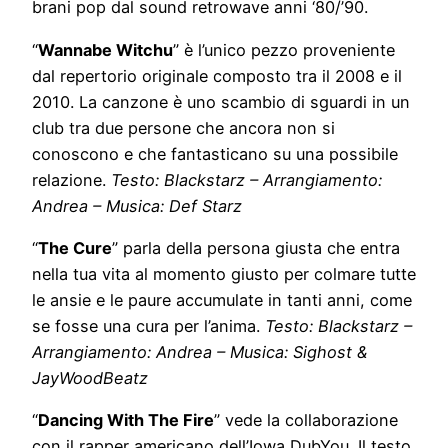
brani pop dal sound retrowave anni ‘80/’90.
“
Wannabe Witchu
” è l’unico pezzo proveniente
dal repertorio originale composto tra il 2008 e il
2010. La canzone è uno scambio di sguardi in un
club tra due persone che ancora non si
conoscono e che fantasticano su una possibile
relazione.
Testo: Blackstarz – Arrangiamento:
Andrea – Musica: Def Starz
“
The Cure
” parla della persona giusta che entra
nella tua vita al momento giusto per colmare tutte
le ansie e le paure accumulate in tanti anni, come
se fosse una cura per l’anima.
Testo: Blackstarz –
Arrangiamento: Andrea – Musica: Sighost &
JayWoodBeatz
“
Dancing With The Fire
” vede la collaborazione
con il rapper americano dell’Iowa DubYou. Il testo