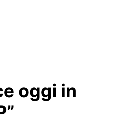
 oggi in
P”