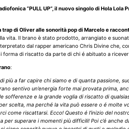
diofonica “PULL UP”, il nuovo singolo di
Hola Lola P
a trap di Oliver alle sonorità pop di Marcelo e raccon
alla vita. Il brano è stato prodotto, arrangiato e suona
nterpretato dal rapper americano Chris Divine che, con
orma di riscatto da parte di chi é abituato a ricevere 
brano
:
 più a far capire chi siamo e di quanta passione, sud
rano sentivo un’energia forte mai provata prima, anc
le sofferenze e la grande voglia di riscatto di qualsia
 per scelta, ma perché la vita può essere o é molte vo
rci come riscattarsi. Ecco! Questo é l’inizio del nost
 per superare i momenti più difficili! Poi c’é anche 
ci siano sonorità nuove e incastri di gusti e melodie 