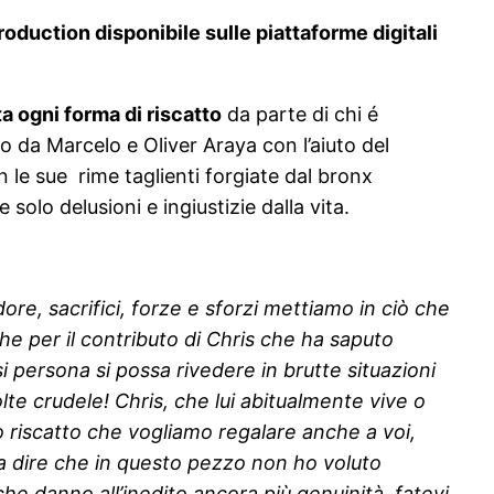
roduction
disponibile sulle piattaforme digitali
ta ogni forma di riscatto
da parte di chi é
to da Marcelo e Oliver Araya con l’aiuto del
 le sue rime taglienti forgiate dal bronx
solo delusioni e ingiustizie dalla vita.
ore, sacrifici, forze e sforzi mettiamo in ciò che
he per il contributo di Chris che ha saputo
si persona si possa rivedere in brutte situazioni
lte crudele! Chris, che lui abitualmente vive o
ro riscatto che vogliamo regalare anche a voi,
da dire che in questo pezzo non ho voluto
che danno all’inedito ancora più genuinità, fatevi