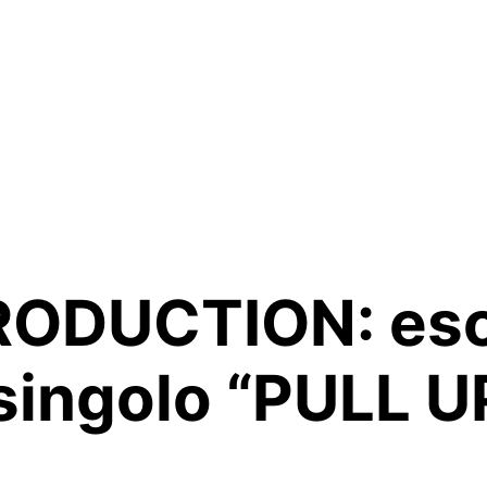
ODUCTION: esce
 singolo “PULL U