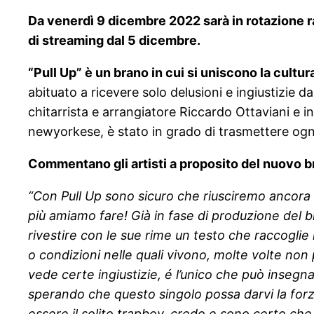
Da venerdì 9 dicembre 2022 sarà in rotazione ra
di streaming dal 5 dicembre.
“Pull Up” è un brano in cui si uniscono la cultur
abituato a ricevere solo delusioni e ingiustizie d
chitarrista e arrangiatore Riccardo Ottaviani e i
newyorkese, è stato in grado di trasmettere ogni f
Commentano gli artisti a proposito del nuovo 
“Con Pull Up sono sicuro che riusciremo ancora di
più amiamo fare! Già in fase di produzione del b
rivestire con le sue rime un testo che raccoglie 
o condizioni nelle quali vivono, molte volte non
vede certe ingiustizie, é l’unico che può insegna
sperando che questo singolo possa darvi la forza
essere il solito trapboy, credo e sono certo che 