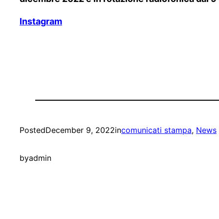
Instagram
Posted
December 9, 2022
in
comunicati stampa
, 
News
by
admin