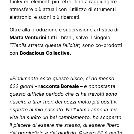
funky ed elementi più retrò, fino a raggiungere
atmosfere più attuali con l’utilizzo di strumenti
elettronici e suoni più ricercati.
Oltre alla produzione e supervisione artistica di
Marta Venturini
tutti i brani, salvo il singolo
“Tienila stretta questa felicità”,
sono co-prodotti
con
Bodacious Collective
.
«
Finalmente esce questo disco, ci ho messo
622 giorni
–
racconta Boreale –
e nonostante
questo difficile periodo che ci ha travolti sono
riuscito a tirar fuori dei pezzi molto più positivi
rispetto al mio passato. Nell’ultimo anno la mia
vita ha subìto un bel cambiamento, ho scoperto
il piacere di essere me stesso, di essere libero
dal pregiudizio e dal giudizio.
Questo EP è
molto