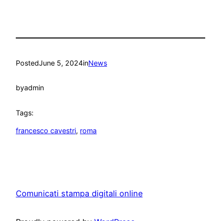
Posted
June 5, 2024
in
News
by
admin
Tags:
francesco cavestri
, 
roma
Comunicati stampa digitali online