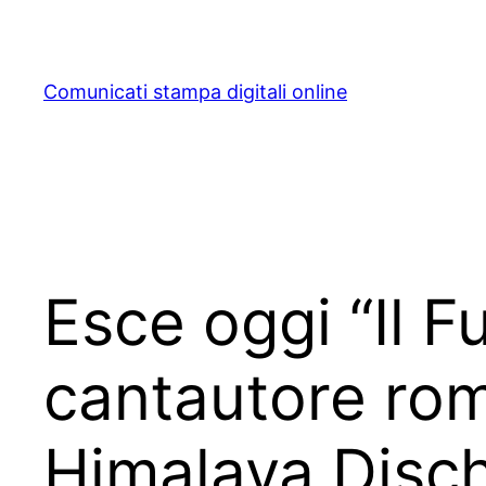
Skip
to
content
Comunicati stampa digitali online
Esce oggi “Il Fu
cantautore rom
Himalaya Disch