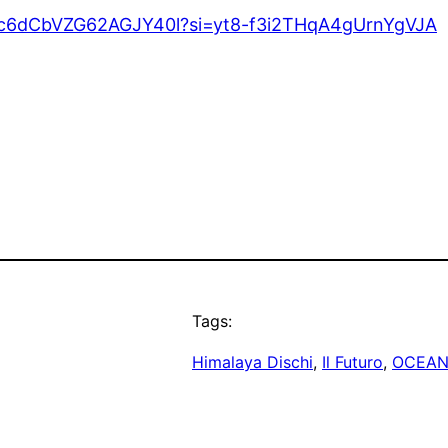
c6dCbVZG62AGJY40l?
si=yt8-f3i2THqA4gUrnYgVJA
Tags:
Himalaya Dischi
, 
Il Futuro
, 
OCEAN