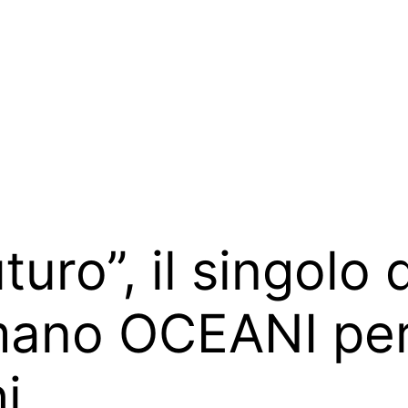
turo”, il singolo 
ano OCEANI per 
i