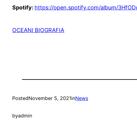
Spotify:
https://open.spotify.com/
album/3HfOD
OCEANI BIOGRAFIA
Posted
November 5, 2021
in
News
by
admin