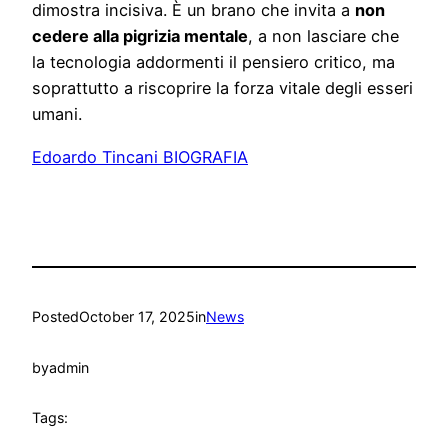
dimostra incisiva. È un brano che invita a
non
cedere
alla
pigrizia
mentale
, a non lasciare che
la tecnologia addormenti il pensiero critico, ma
soprattutto a riscoprire la forza vitale degli esseri
umani.
Edoardo Tincani BIOGRAFIA
Posted
October 17, 2025
in
News
by
admin
Tags: