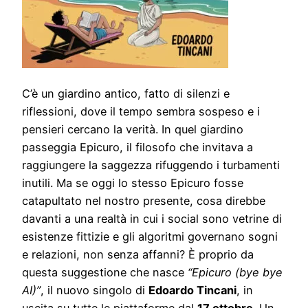
C’è un giardino antico, fatto di silenzi e
riflessioni, dove il tempo sembra sospeso e i
pensieri cercano la verità. In quel giardino
passeggia Epicuro, il filosofo che invitava a
raggiungere la saggezza rifuggendo i turbamenti
inutili. Ma se oggi lo stesso Epicuro fosse
catapultato nel nostro presente, cosa direbbe
davanti a una realtà in cui i social sono vetrine di
esistenze fittizie e gli algoritmi governano sogni
e relazioni, non senza affanni? È proprio da
questa suggestione che nasce
“Epicuro (bye bye
AI)”
, il nuovo singolo di
Edoardo Tincani
, in
uscita su tutte le piattaforme dal
17 ottobre
. Un