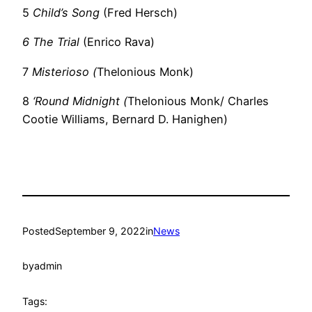
5
Child’s Song
(Fred Hersch)
6 The Trial
(Enrico Rava)
7
Misterioso (
Thelonious Monk)
8
‘Round Midnight (
Thelonious Monk/ Charles
Cootie Williams, Bernard D. Hanighen)
Posted
September 9, 2022
in
News
by
admin
Tags: