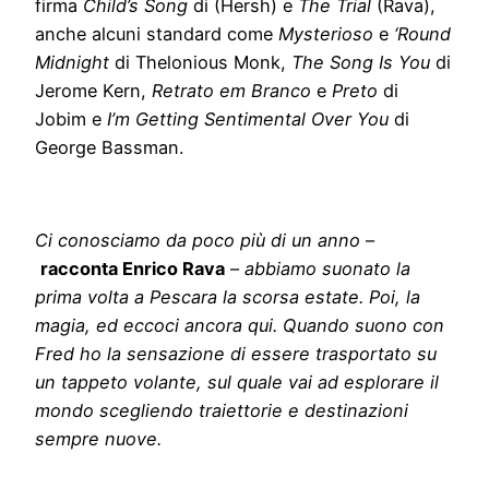
firma
Child’s Song
di (Hersh) e
The Trial
(Rava),
anche alcuni standard come
Mysterioso
e
‘Round
Midnight
di Thelonious Monk,
The Song Is You
di
Jerome Kern,
Retrato em Branco
e
Preto
di
Jobim e
I’m Getting Sentimental Over You
di
George Bassman.
Ci conosciamo da poco più di un anno
–
racconta Enrico Rava
–
abbiamo suonato la
prima volta a Pescara la scorsa estate. Poi, la
magia, ed eccoci ancora qui. Quando suono con
Fred ho la sensazione di essere trasportato su
un tappeto volante, sul quale vai ad esplorare il
mondo scegliendo traiettorie e destinazioni
sempre nuove.