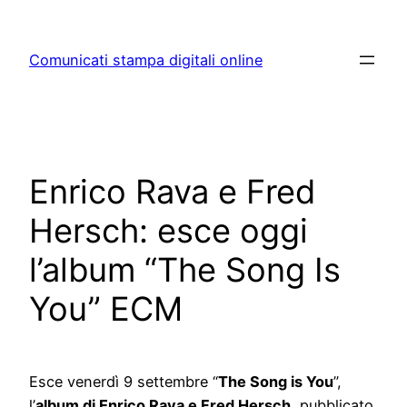
Skip
to
Comunicati stampa digitali online
content
Enrico Rava e Fred
Hersch: esce oggi
l’album “The Song Is
You” ECM
Esce venerdì 9 settembre
“
The Song is You
”,
l’
album di Enrico Rava e Fred Hersch
, pubblicato