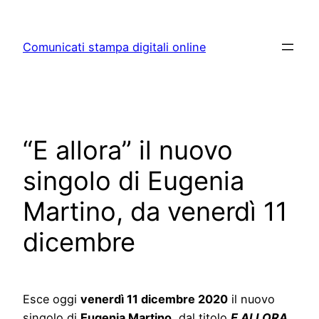
Skip
to
Comunicati stampa digitali online
content
“E allora” il nuovo
singolo di Eugenia
Martino, da venerdì 11
dicembre
Esce oggi
venerdì 11 dicembre 2020
il nuovo
singolo di
Eugenia Martino
, dal titolo
E ALLORA
,