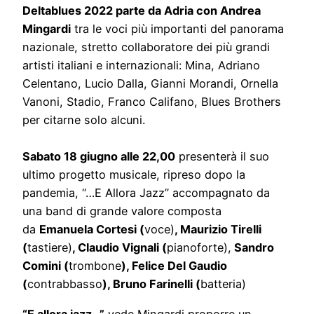
Deltablues 2022 parte da Adria con Andrea
Mingardi
tra le voci più importanti del panorama
nazionale, stretto collaboratore dei più grandi
artisti italiani e internazionali: Mina, Adriano
Celentano, Lucio Dalla, Gianni Morandi, Ornella
Vanoni, Stadio, Franco Califano, Blues Brothers
per citarne solo alcuni.
Sabato 18 giugno alle 22,00
presenterà il suo
ultimo progetto musicale, ripreso dopo la
pandemia, “…E Allora Jazz” accompagnato da
una band di grande valore composta
da
Emanuela Cortesi (
voce)
, Maurizio Tirelli
(
tastiere)
, Claudio Vignali (
pianoforte),
Sandro
Comini (
trombone
), Felice Del Gaudio
(
contrabbasso
), Bruno Farinelli (
batteria)
“E allora jazz…”
vede Mingardi proporre un