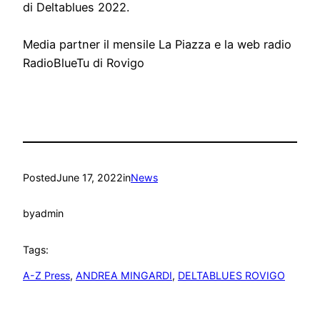
di Deltablues 2022.
Media partner il mensile La Piazza e la web radio
RadioBlueTu di Rovigo
Posted
June 17, 2022
in
News
by
admin
Tags:
A-Z Press
, 
ANDREA MINGARDI
, 
DELTABLUES ROVIGO