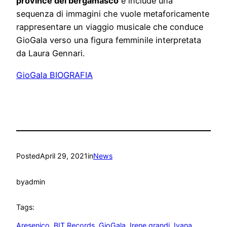
province del bergamasco
e include una
sequenza di immagini che vuole metaforicamente
rappresentare un viaggio musicale che conduce
GioGala verso una figura femminile interpretata
da Laura Gennari.
GioGala BIOGRAFIA
Posted
April 29, 2021
in
News
by
admin
Tags:
Aresenico
, 
BIT Records
, 
GioGala
, 
Irene grandi
, 
Ivana