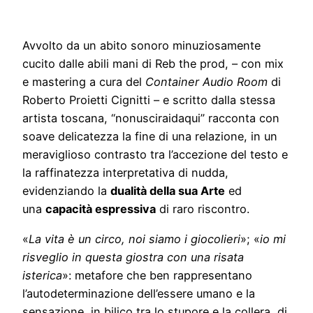
Avvolto da un abito sonoro minuziosamente
cucito dalle abili mani di Reb the prod, – con mix
e mastering a cura del
Container Audio Room
di
Roberto Proietti Cignitti – e scritto dalla stessa
artista toscana, “nonusciraidaqui” racconta con
soave delicatezza la fine di una relazione, in un
meraviglioso contrasto tra l’accezione del testo e
la raffinatezza interpretativa di nudda,
evidenziando la
dualità della sua Arte
ed
una
capacità espressiva
di raro riscontro.
«
La vita è un circo, noi siamo i giocolieri
»; «
io mi
risveglio in questa giostra con una risata
isterica
»: metafore che ben rappresentano
l’autodeterminazione dell’essere umano e la
sensazione, in bilico tra lo stupore e la collera, di