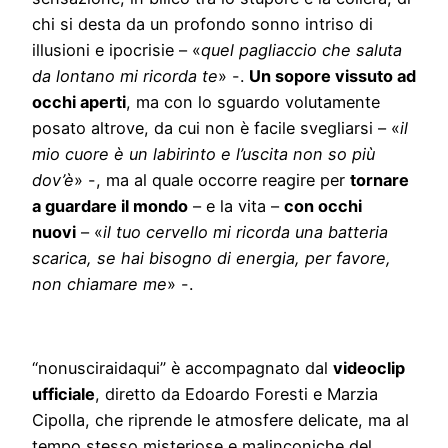
chi si desta da un profondo sonno intriso di
illusioni e ipocrisie – «
quel pagliaccio che saluta
da lontano mi ricorda te
» -.
Un sopore vissuto ad
occhi aperti
, ma con lo sguardo volutamente
posato altrove, da cui non è facile svegliarsi – «
il
mio cuore è un labirinto e l’uscita non so più
dov’è
» -, ma al quale occorre reagire per
tornare
a guardare il mondo
– e la vita –
con occhi
nuovi
– «
il tuo cervello mi ricorda una batteria
scarica, se hai bisogno di energia, per favore,
non chiamare me
» -.
“nonusciraidaqui” è accompagnato dal
videoclip
ufficiale
, diretto da Edoardo Foresti e Marzia
Cipolla, che riprende le atmosfere delicate, ma al
tempo stesso misteriose e malinconiche del