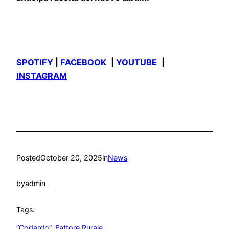
SPOTIFY
|
FACEBOOK
|
YOUTUBE
|
INSTAGRAM
Posted
October 20, 2025
in
News
by
admin
Tags:
“Codardo”
, 
Fattore Rurale