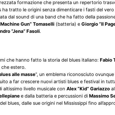
rezzata formazione che presenta un repertorio trasver
 ha tratto le origini senza dimenticare i fasti del vero 
ta dal sound di una band che ha fatto della passione 
Machine Gun” Tomaselli
(batteria) e
Giorgio “Il Pag
ndro “Jena” Fasoli
.
omi che hanno fatto la storia del blues italiano:
Fabio 
o che estero.
blues alle masse
”, un emblema riconosciuto ovunque 
 a far crescere nuovi artisti blues e festival in tutta 
i altissimo livello musicale con
Alex “Kid” Gariazzo
al
ellepiane
e dalla batteria e percussioni di
Massimo Se
del blues, dalle sue origini nel Mississippi fino all’a