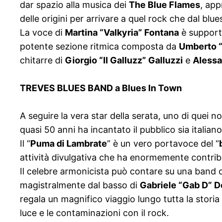
dar spazio alla musica dei
The Blue Flames
, app
delle origini per arrivare a quel rock che dal blues
La voce di
Martina “Valkyria” Fontana
è supporta
potente sezione ritmica composta da
Umberto “
chitarre di
Giorgio “Il Galluzz” Galluzzi
e
Alessa
TREVES BLUES BAND a Blues In Town
A seguire la vera star della serata, uno di quei n
quasi 50 anni ha incantato il pubblico sia italian
Il “
Puma di Lambrate
” è un vero portavoce del “
attività divulgativa che ha enormemente contribuito
Il celebre armonicista può contare su una band d
magistralmente dal basso di
Gabriele “Gab D” D
regala un magnifico viaggio lungo tutta la storia 
luce e le contaminazioni con il rock.