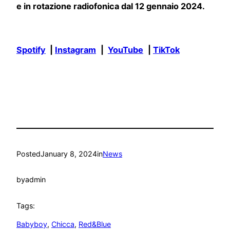
e in rotazione radiofonica dal 12 gennaio 2024.
Spotify
|
Instagram
|
YouTube
|
TikTok
Posted
January 8, 2024
in
News
by
admin
Tags:
Babyboy
, 
Chicca
, 
Red&Blue