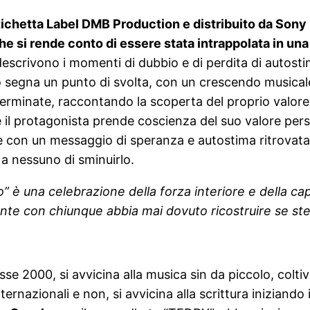
ichetta Label DMB Production e distribuito da Sony M
he si rende conto di essere stata intrappolata in una
li descrivono i momenti di dubbio e di perdita di autost
nello segna un punto di svolta, con un crescendo music
erminate, raccontando la scoperta del proprio valore i
 il protagonista prende coscienza del suo valore pers
 con un messaggio di speranza e autostima ritrovata,
 a nessuno di sminuirlo.
” è una celebrazione della forza interiore e della capac
nte con chiunque abbia mai dovuto ricostruire se st
sse 2000, si avvicina alla musica sin da piccolo, colt
 internazionali e non, si avvicina alla scrittura inizia