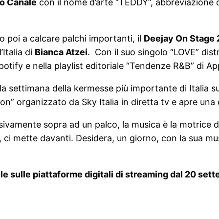
io Canale
con il nome d’arte “TEDDY”, abbreviazione d
poi a calcare palchi importanti, il
Deejay On Stage
Italia di
Bianca Atzei
. Con il suo singolo “LOVE” distr
potify e nella playlist editoriale “Tendenze R&B” di A
 la settimana della kermesse più importante di Italia
” organizzato da Sky Italia in diretta tv e apre una d
sivamente sopra ad un palco, la musica è la motrice de
 ci mette davanti. Desidera, un giorno, con la sua musi
le sulle piattaforme digitali di streaming dal 20 se