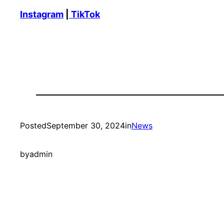
Instagram
|
TikTok
Posted
September 30, 2024
in
News
by
admin