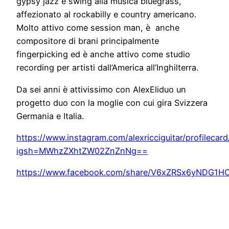
gypsy jazz e swing alla musica bluegrass,
affezionato al rockabilly e country americano.
Molto attivo come session man, è anche
compositore di brani principalmente
fingerpicking ed è anche attivo come studio
recording per artisti dall’America all’Inghilterra.
Da sei anni è attivissimo con AlexEliduo un
progetto duo con la moglie con cui gira Svizzera
Germania e Italia.
https://www.instagram.com/alexricciguitar/profilecard
igsh=MWhzZXhtZW02ZnZnNg==
https://www.facebook.com/share/V6xZRSx6yNDG1HC