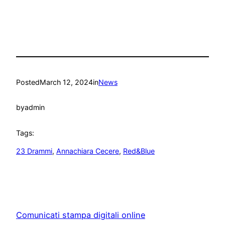
Posted
March 12, 2024
in
News
by
admin
Tags:
23 Drammi
, 
Annachiara Cecere
, 
Red&Blue
Comunicati stampa digitali online