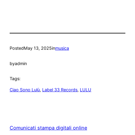
Posted
May 13, 2025
in
musica
by
admin
Tags:
Ciao Sono Lulù
, 
Label 33 Records
, 
LULU
Comunicati stampa digitali online