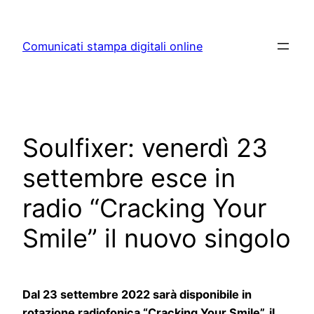
Skip
to
Comunicati stampa digitali online
content
Soulfixer: venerdì 23
settembre esce in
radio “Cracking Your
Smile” il nuovo singolo
Dal 23 settembre 2022 sarà disponibile in
rotazione radiofonica “Cracking Your Smile”, il