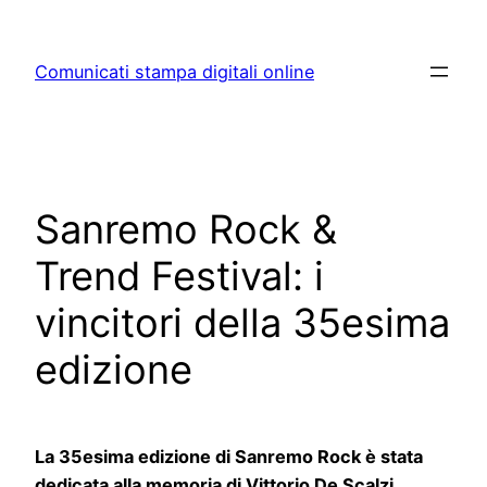
Skip
to
Comunicati stampa digitali online
content
Sanremo Rock &
Trend Festival: i
vincitori della 35esima
edizione
La 35esima edizione di Sanremo Rock è stata
dedicata alla memoria di Vittorio De Scalzi
,